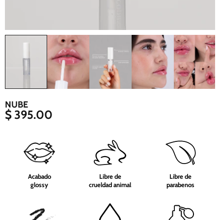
NUBE
$ 395.00
Acabado
Libre de
Libre de
glossy
crueldad animal
parabenos